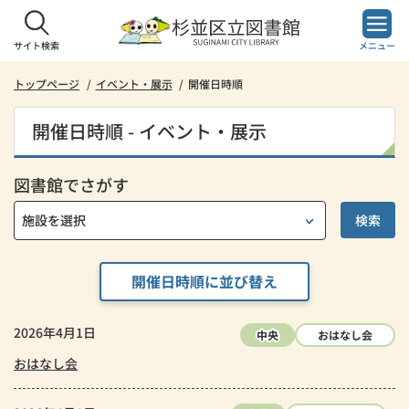
本
文
へ
サイト検索
メニュー
ス
キ
トップページ
イベント・展示
開催日時順
ッ
プ
開催日時順 - イベント・展示
し
ま
す。
図書館でさがす
開催日時順に並び替え
2026年4月1日
中央
おはなし会
おはなし会