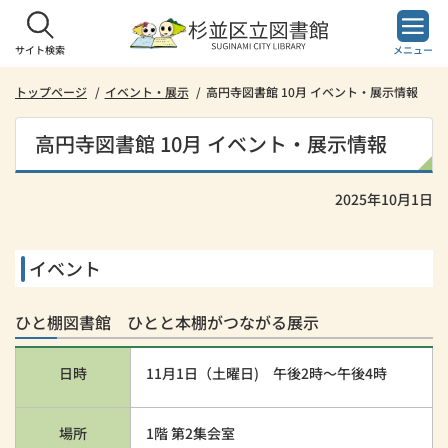
本
文
へ
サイト検索
メニュー
ス
キ
トップページ
イベント・展示
高円寺図書館 10月 イベント・展示情報
ッ
プ
高円寺図書館 10月 イベント・展示情報
し
ま
す。
2025年10月1日
イベント
ひと棚図書館 ひとと本棚がつながる展示
日時
11月1日（土曜日) 午後2時～午後4時
場所
1階 第2集会室