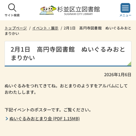
本
文
へ
サイト検索
メニュー
ス
キ
トップページ
イベント・展示
2月1日 高円寺図書館 ぬいぐるみおと
まりかい
ッ
プ
し
2月1日 高円寺図書館 ぬいぐるみおと
ま
まりかい
す。
2026年1月6日
ぬいぐるみをつれてきてね。おとまりのようすをアルバムにして
おわたしします。
下記イベントのポスターです。ご覧ください。
ぬいぐるみおとまり会 (PDF 1.15MB)