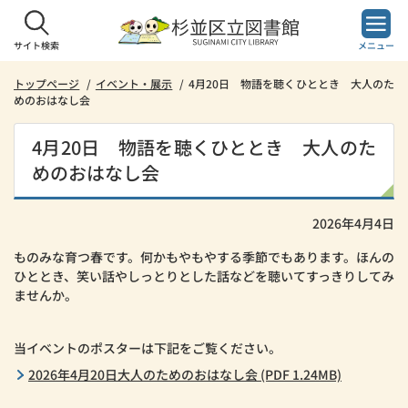
本
文
へ
サイト検索
メニュー
ス
キ
トップページ
イベント・展示
4月20日 物語を聴くひととき 大人のた
めのおはなし会
ッ
プ
し
4月20日 物語を聴くひととき 大人のた
ま
めのおはなし会
す。
2026年4月4日
ものみな育つ春です。何かもやもやする季節でもあります。ほんの
ひととき、笑い話やしっとりとした話などを聴いてすっきりしてみ
ませんか。
当イベントのポスターは下記をご覧ください。
2026年4月20日大人のためのおはなし会 (PDF 1.24MB)