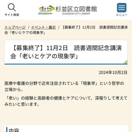
本
文
へ
サイト検索
メニュー
ス
キ
トップページ
イベント・展示
【募集終了】11月2日 読書週間記念講演
会「老いとケアの現象学」
ッ
プ
し
【募集終了】11月2日 読書週間記念講演
ま
会「老いとケアの現象学」
す。
2024年10月2日
医療や看護の分野で近年注目されている「現象学」という哲学の
立場から、
「老い」の経験と高齢者の健康とケアについて、深堀りして考えて
みたいと思います。
内容