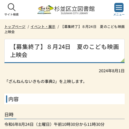
本
文
へ
サイト検索
メニュー
ス
キ
トップページ
イベント・展示
【募集終了】８月24日 夏のこども映画
上映会
ッ
プ
し
【募集終了】８月24日 夏のこども映画
ま
上映会
す。
2024年8月1日
「ざんねんないきもの事典2」を上映します。
内容
日時
令和6年8月24日（土曜日）午前10時30分から11時30分