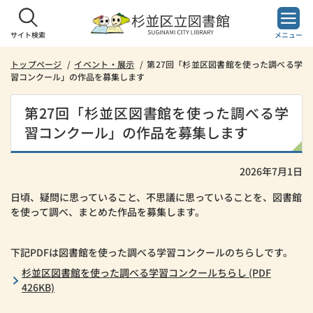
本
文
へ
サイト検索
メニュー
ス
キ
トップページ
イベント・展示
第27回「杉並区図書館を使った調べる学
習コンクール」の作品を募集します
ッ
プ
し
第27回「杉並区図書館を使った調べる学
ま
習コンクール」の作品を募集します
す。
2026年7月1日
日頃、疑問に思っていること、不思議に思っていることを、図書館
を使って調べ、まとめた作品を募集します。
下記PDFは図書館を使った調べる学習コンクールのちらしです。
杉並区図書館を使った調べる学習コンクールちらし (PDF
426KB)