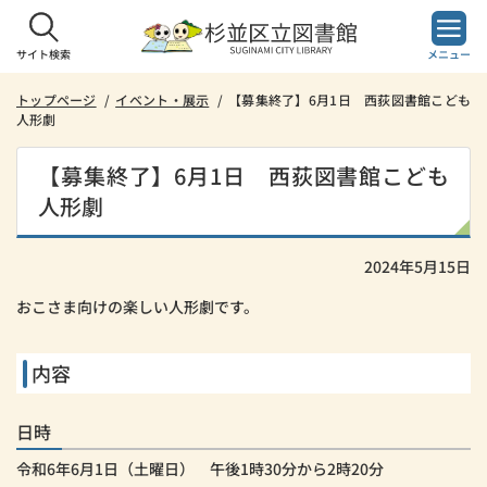
本
文
へ
サイト検索
メニュー
ス
キ
トップページ
イベント・展示
【募集終了】6月1日 西荻図書館こども
人形劇
ッ
プ
し
【募集終了】6月1日 西荻図書館こども
ま
人形劇
す。
2024年5月15日
おこさま向けの楽しい人形劇です。
内容
日時
令和6年6月1日（土曜日） 午後1時30分から2時20分