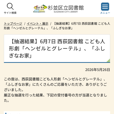
本
文
へ
サイト検索
メニュー
ス
キ
トップページ
イベント・展示
【抽選結果】6月7日 西荻図書館 こども人
形劇「ヘンゼルとグレーテル」、「ふしぎなお家」
ッ
プ
し
【抽選結果】6月7日 西荻図書館 こども人
ま
形劇「ヘンゼルとグレーテル」、「ふし
す。
ぎなお家」
2026年5月26日
この度は、西荻図書館こども人形劇「ヘンゼルとグレーテル」、
「ふしぎなお家」にたくさんのご応募をいただき、ありがとうご
ざいました。
厳正な抽選を行った結果、下記の受付番号の方が当選となりまし
た。