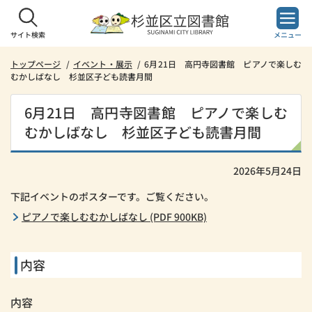
本
文
へ
サイト検索
メニュー
ス
キ
トップページ
イベント・展示
6月21日 高円寺図書館 ピアノで楽しむ
むかしばなし 杉並区子ども読書月間
ッ
プ
し
6月21日 高円寺図書館 ピアノで楽しむ
ま
むかしばなし 杉並区子ども読書月間
す。
2026年5月24日
下記イベントのポスターです。ご覧ください。
ピアノで楽しむむかしばなし (PDF 900KB)
内容
内容