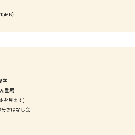
5MB)
見学
さん登場
本を見ます)
30分おはなし会