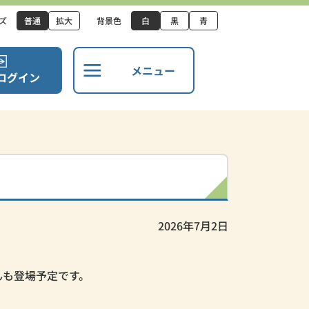
ズ
普通
拡大
背景色
白
黒
青
メニュー
ログイン
2026年7月2日
んも登場予定です。