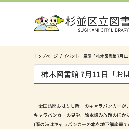
本
文
へ
ス
キ
ッ
プ
し
トップページ
イベント・展示
柿木図書館 7月
ま
す。
柿木図書館 7月11日「
「全国訪問おはなし隊」のキャラバンカーが
キャラバンカーの見学、絵本読み放題のほか
(雨の時はキャラバンカーの本を地下講座室で