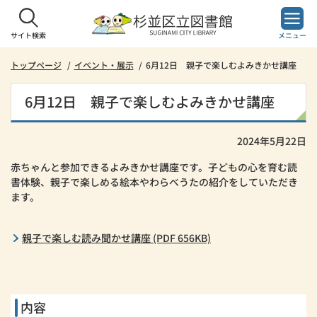
本
文
へ
サイト検索
メニュー
ス
キ
トップページ
イベント・展示
6月12日 親子で楽しむよみきかせ講座
ッ
プ
6月12日 親子で楽しむよみきかせ講座
し
ま
す。
2024年5月22日
赤ちゃんと参加できるよみきかせ講座です。子どもの心を育む読
書体験、親子で楽しめる絵本やわらべうたの紹介をしていただき
ます。
親子で楽しむ読み聞かせ講座 (PDF 656KB)
内容