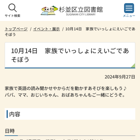
本
文
へ
サイト検索
メニュー
ス
キ
トップページ
イベント・展示
10月14日 家族でいっしょにえいごであ
そぼう
ッ
プ
し
10月14日 家族でいっしょにえいごであ
ま
そぼう
す。
2024年9月27日
家族で英語の読み聞かせやからだを動かすあそびを楽しもう♪
パパ、ママ、おじいちゃん、おばあちゃんもご一緒にどうぞ。
内容
日時