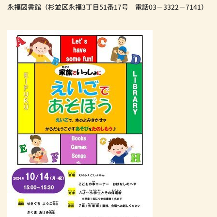
永福図書館（杉並区永福3丁目51番17号 電話03－3322－7141）