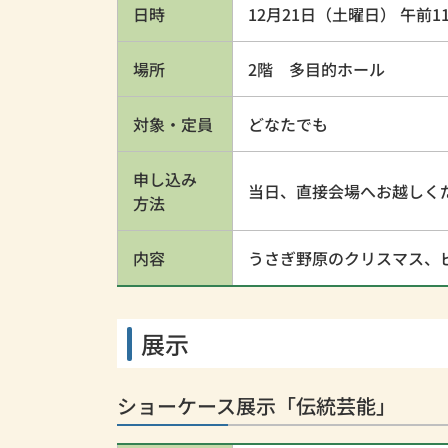
日時
12月21日（土曜日） 午前1
場所
2階 多目的ホール
対象・定員
どなたでも
申し込み
当日、直接会場へお越しく
方法
内容
うさぎ野原のクリスマス、
展示
ショーケース展示「伝統芸能」