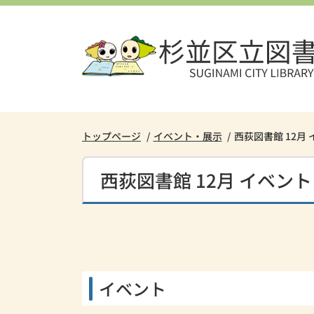
本
文
へ
ス
キ
ッ
プ
し
トップページ
イベント・展示
西荻図書館 12月
ま
す。
西荻図書館 12月 イベン
イベント