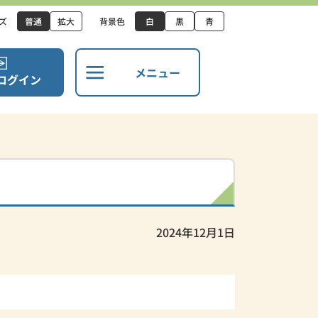
ズ
普通
拡大
背景色
白
黒
青
メニュー
ログイン
2024年12月1日