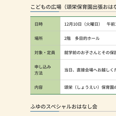
こどもの広場（頌栄保育園出張おは
日時
12月10日（火曜日） 午前1
場所
2階 多目的ホール
対象・定員
就学前のお子さんとその保
申し込み
当日、直接会場へお越しく
方法
内容
頌栄（しょうえい）保育園
ふゆのスペシャルおはなし会