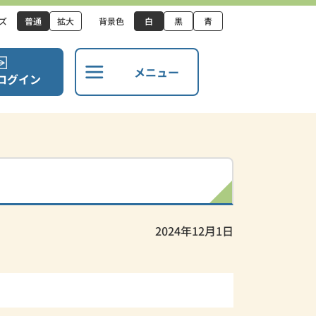
ズ
普通
拡大
背景色
白
黒
青
メニュー
ログイン
2024年12月1日