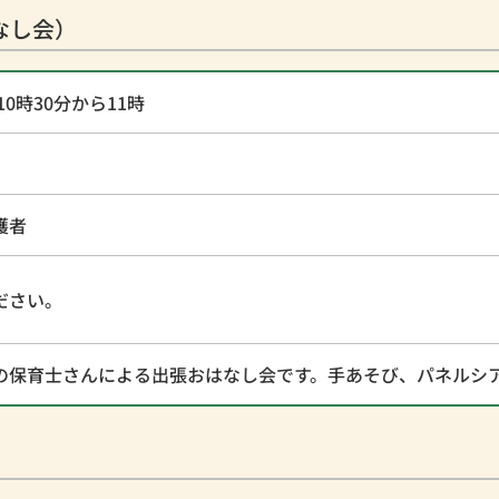
なし会）
0時30分から11時
護者
ださい。
の保育士さんによる出張おはなし会です。手あそび、パネルシ