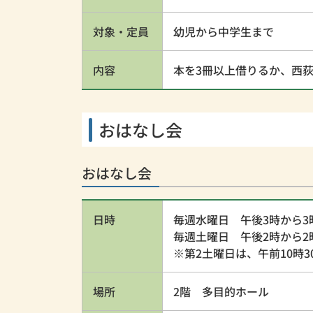
対象・定員
幼児から中学生まで
内容
本を3冊以上借りるか、西
おはなし会
おはなし会
日時
毎週水曜日 午後3時から3
毎週土曜日 午後2時から2
※第2土曜日は、午前10時
場所
2階 多目的ホール