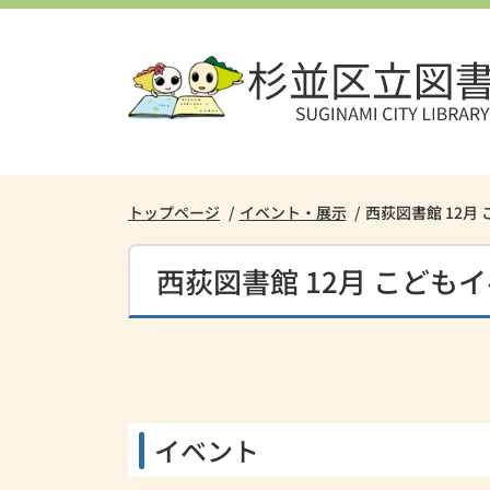
本
文
へ
ス
キ
ッ
プ
し
トップページ
イベント・展示
西荻図書館 12月
ま
す。
西荻図書館 12月 こども
イベント