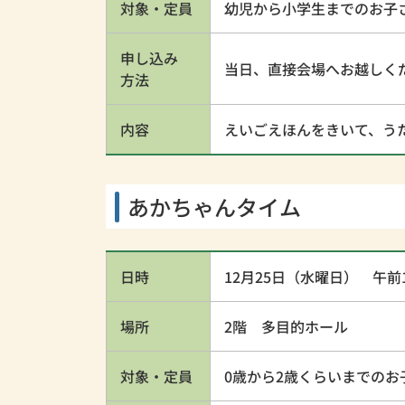
対象・定員
幼児から小学生までのお子
申し込み
当日、直接会場へお越しく
方法
内容
えいごえほんをきいて、う
あかちゃんタイム
日時
12月25日（水曜日） 午前1
場所
2階 多目的ホール
対象・定員
0歳から2歳くらいまでのお