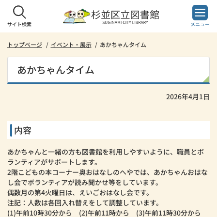
本
文
へ
サイト検索
メニュー
ス
キ
トップページ
イベント・展示
あかちゃんタイム
ッ
プ
あかちゃんタイム
し
ま
す。
2026年4月1日
内容
あかちゃんと一緒の方も図書館を利用しやすいように、職員とボ
ランティアがサポートします。
2階こどもの本コーナー奥おはなしのへやでは、あかちゃんおはな
し会でボランティアが読み聞かせ等をしています。
偶数月の第4火曜日は、えいごおはなし会です。
注記：人数は各回入れ替えをして調整しています。
(1)午前10時30分から (2)午前11時から (3)午前11時30分から