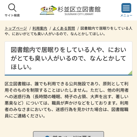
本
文
へ
サイト検索
メニュー
ス
キ
トップページ
利用案内
よくある質問
図書館内で居眠りをしている人
や、においがとても臭い人がいるので、なんとかしてほしい。
ッ
プ
し
図書館内で居眠りをしている人や、におい
ま
がとても臭い人がいるので、なんとかして
す。
ほしい。
区立図書館は、誰でも利用できる公共施設であり、原則として利
用そのものを制限することはいたしません。ただし、他の利用者
への迷惑行為（長時間の睡眠、椅子の占領、大声を出す、著しい
悪臭など）については、職員が声かけなどをしております。利用
者のみなさまにおいても、迷惑行為を見かけた場合は、図書館職
員にご連絡ください。