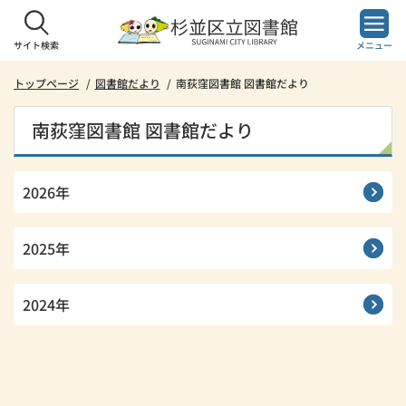
本
文
へ
サイト検索
メニュー
ス
キ
トップページ
図書館だより
南荻窪図書館 図書館だより
ッ
プ
南荻窪図書館 図書館だより
し
ま
す。
2026年
2025年
2024年