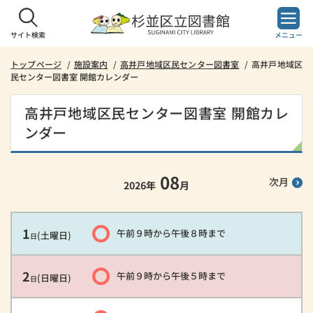
本
文
へ
サイト検索
メニュー
ス
キ
トップページ
施設案内
高井戸地域区民センター図書室
高井戸地域区
民センター図書室 開館カレンダー
ッ
プ
し
高井戸地域区民センター図書室 開館カレ
ま
ンダー
す。
08
次月
2026
年
月
1
午前９時
から
午後８時
まで
(土曜日)
日
2
午前９時
から
午後５時
まで
(日曜日)
日