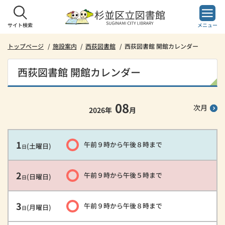
本
文
へ
サイト検索
メニュー
ス
キ
トップページ
施設案内
西荻図書館
西荻図書館 開館カレンダー
ッ
プ
西荻図書館 開館カレンダー
し
ま
す。
08
次月
2026
年
月
1
午前９時
から
午後８時
まで
(土曜日)
日
2
午前９時
から
午後５時
まで
(日曜日)
日
3
午前９時
から
午後８時
まで
(月曜日)
日