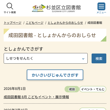
本
文
へ
サイト検索
メニュー
ス
キ
トップページ
こどもページ
としょかんからのおしらせ
成田図書館
ッ
プ
成田図書館 - としょかんからのおしらせ
し
ま
としょかんでさがす
す。
かいさいびじゅんでさがす
2026年8月1日
成田
イベント・てんじ
成田図書館 8月 こどもイベント・展示情報