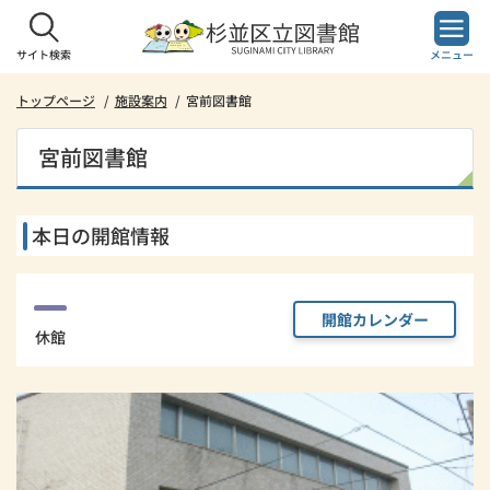
本
文
へ
サイト検索
メニュー
ス
キ
トップページ
施設案内
宮前図書館
ッ
プ
宮前図書館
し
ま
す。
本日の開館情報
開館カレンダー
休館