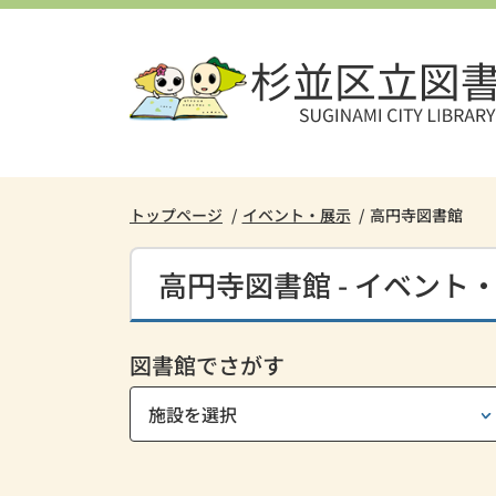
本
文
へ
ス
キ
ッ
プ
し
トップページ
イベント・展示
高円寺図書館
ま
す。
高円寺図書館 - イベント
図書館でさがす