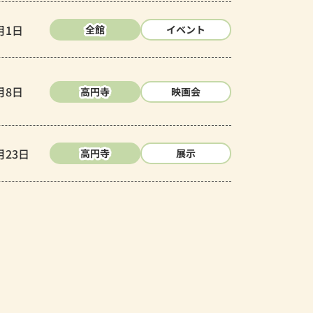
月1日
全館
イベント
月8日
高円寺
映画会
月23日
高円寺
展示