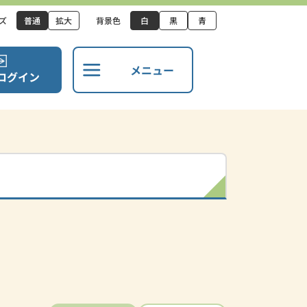
ズ
普通
拡大
背景色
白
黒
青
メニュー
ログイン