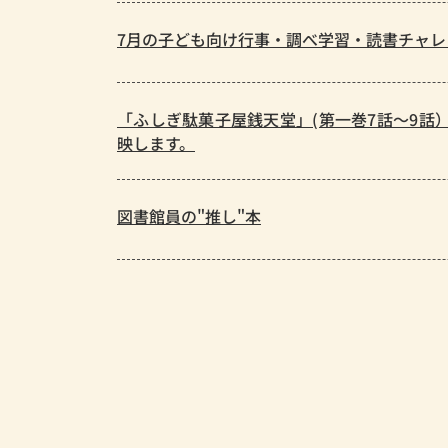
7月の子ども向け行事・調べ学習・読書チャレ
「ふしぎ駄菓子屋銭天堂」(第一巻7話～9話）
映します。
図書館員の"推し"本