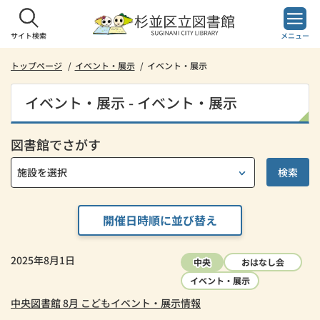
本
文
へ
サイト検索
メニュー
ス
キ
トップページ
イベント・展示
イベント・展示
ッ
プ
イベント・展示 - イベント・展示
し
ま
す。
図書館でさがす
開催日時順に並び替え
2025年8月1日
中央
おはなし会
イベント・展示
中央図書館 8月 こどもイベント・展示情報